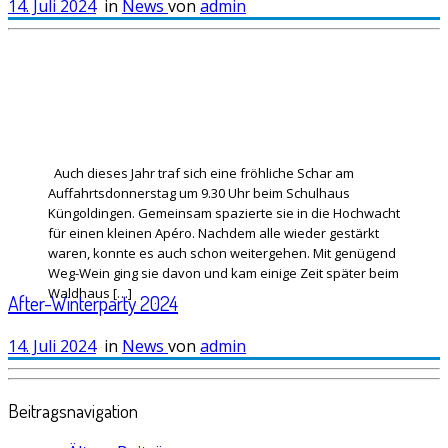
14. Juli 2024
in
News
von
admin
Auch dieses Jahr traf sich eine fröhliche Schar am
Auffahrtsdonnerstag um 9.30 Uhr beim Schulhaus
Küngoldingen. Gemeinsam spazierte sie in die Hochwacht
für einen kleinen Apéro. Nachdem alle wieder gestärkt
waren, konnte es auch schon weitergehen. Mit genügend
Weg-Wein ging sie davon und kam einige Zeit später beim
Waldhaus […]
After-Winterparty 2024
14. Juli 2024
in
News
von
admin
Beitragsnavigation