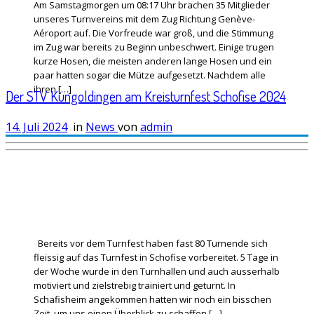
Am Samstagmorgen um 08:17 Uhr brachen 35 Mitglieder
unseres Turnvereins mit dem Zug Richtung Genève-
Aéroport auf. Die Vorfreude war groß, und die Stimmung
im Zug war bereits zu Beginn unbeschwert. Einige trugen
kurze Hosen, die meisten anderen lange Hosen und ein
paar hatten sogar die Mütze aufgesetzt. Nachdem alle
ihren […]
Der STV Küngoldingen am Kreisturnfest Schofise 2024
14. Juli 2024
in
News
von
admin
Bereits vor dem Turnfest haben fast 80 Turnende sich
fleissig auf das Turnfest in Schofise vorbereitet. 5 Tage in
der Woche wurde in den Turnhallen und auch ausserhalb
motiviert und zielstrebig trainiert und geturnt. In
Schafisheim angekommen hatten wir noch ein bisschen
Zeit, um uns einen Überblick zu schaffen […]