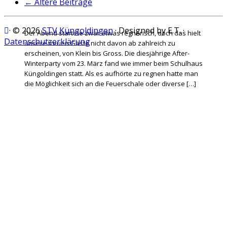
←
Ältere Beiträge
· © 2026
STV Küngoldingen
· Designed by E.T. ·
Der Abend startete zwar etwas regnerisch, doch das hielt
Datenschutzerklärung
unsere treuen Gäste nicht davon ab zahlreich zu
erscheinen, von Klein bis Gross. Die diesjährige After-
Winterparty vom 23. März fand wie immer beim Schulhaus
Küngoldingen statt. Als es aufhörte zu regnen hatte man
die Möglichkeit sich an die Feuerschale oder diverse […]