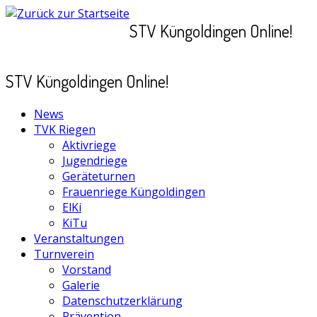
Zum
STV Küngoldingen Online!
Inhalt
springen
STV Küngoldingen Online!
News
TVK Riegen
Aktivriege
Jugendriege
Geräteturnen
Frauenriege Küngoldingen
ElKi
KiTu
Veranstaltungen
Turnverein
Vorstand
Galerie
Datenschutzerklärung
Prävention