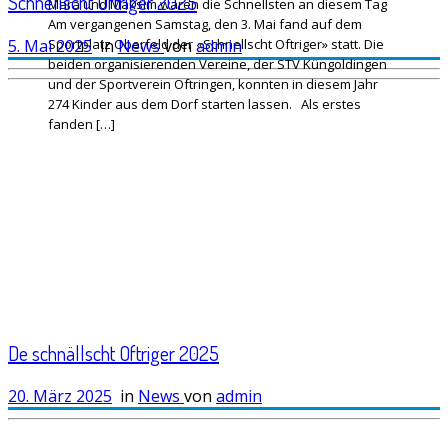
Schnellscht Oftriger 2025
Mara und Maksim waren die Schnellsten an diesem Tag
Am vergangenen Samstag, den 3. Mai fand auf dem
Sportplatz Oberfeld der «Schnellscht Oftriger» statt. Die
5. Mai 2025
in
News
von
admin
beiden organisierenden Vereine, der STV Küngoldingen
und der Sportverein Oftringen, konnten in diesem Jahr
274 Kinder aus dem Dorf starten lassen. Als erstes
fanden […]
De schnällscht Oftriger 2025
20. März 2025
in
News
von
admin