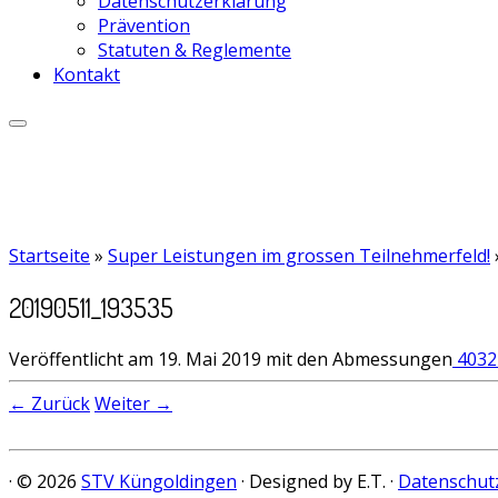
Datenschutzerklärung
Prävention
Statuten & Reglemente
Kontakt
Startseite
»
Super Leistungen im grossen Teilnehmerfeld!
20190511_193535
Veröffentlicht am
19. Mai 2019
mit den Abmessungen
4032
← Zurück
Weiter →
· © 2026
STV Küngoldingen
· Designed by E.T. ·
Datenschut