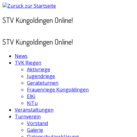
Zum
Inhalt
STV Küngoldingen Online!
springen
STV Küngoldingen Online!
News
TVK Riegen
Aktivriege
Jugendriege
Geräteturnen
Frauenriege Küngoldingen
ElKi
KiTu
Veranstaltungen
Turnverein
Vorstand
Galerie
Datenschutzerklärung