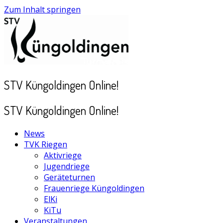
Zum Inhalt springen
STV Küngoldingen Online!
STV Küngoldingen Online!
News
TVK Riegen
Aktivriege
Jugendriege
Geräteturnen
Frauenriege Küngoldingen
ElKi
KiTu
Veranstaltungen