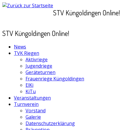
Zum
STV Küngoldingen Online!
Inhalt
springen
STV Küngoldingen Online!
News
TVK Riegen
Aktivriege
Jugendriege
Geräteturnen
Frauenriege Küngoldingen
ElKi
KiTu
Veranstaltungen
Turnverein
Vorstand
Galerie
Datenschutzerklärung
Prävention