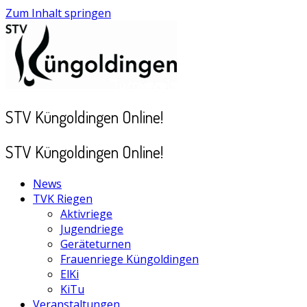
Zum Inhalt springen
STV Küngoldingen Online!
STV Küngoldingen Online!
News
TVK Riegen
Aktivriege
Jugendriege
Geräteturnen
Frauenriege Küngoldingen
ElKi
KiTu
Veranstaltungen