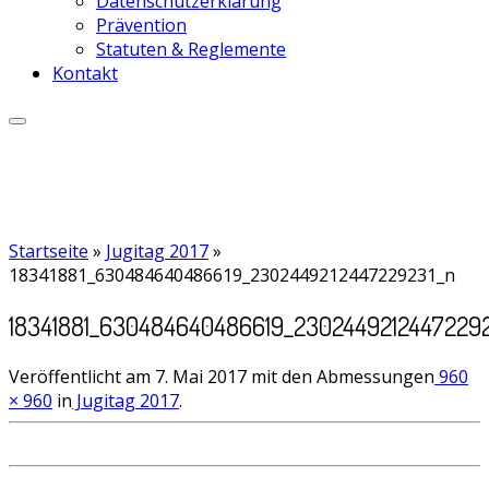
Datenschutzerklärung
Prävention
Statuten & Reglemente
Kontakt
Startseite
»
Jugitag 2017
»
18341881_630484640486619_2302449212447229231_n
18341881_630484640486619_23024492124472292
Veröffentlicht am
7. Mai 2017
mit den Abmessungen
960
× 960
in
Jugitag 2017
.