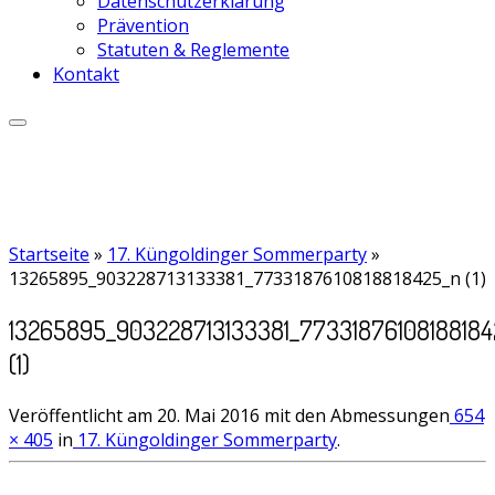
Datenschutzerklärung
Prävention
Statuten & Reglemente
Kontakt
Startseite
»
17. Küngoldinger Sommerparty
»
13265895_903228713133381_7733187610818818425_n (1)
13265895_903228713133381_77331876108188184
(1)
Veröffentlicht am
20. Mai 2016
mit den Abmessungen
654
× 405
in
17. Küngoldinger Sommerparty
.